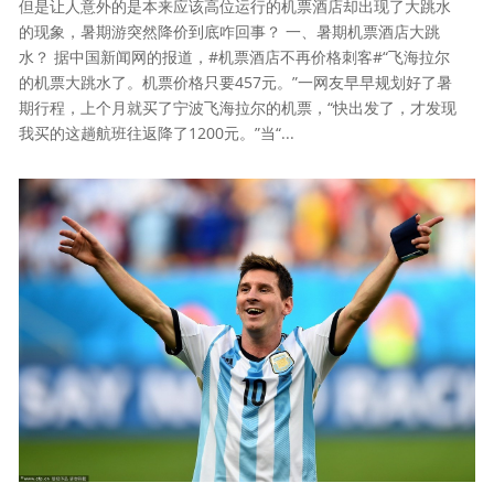
但是让人意外的是本来应该高位运行的机票酒店却出现了大跳水
的现象，暑期游突然降价到底咋回事？ 一、暑期机票酒店大跳
水？ 据中国新闻网的报道，#机票酒店不再价格刺客#“飞海拉尔
的机票大跳水了。机票价格只要457元。”一网友早早规划好了暑
期行程，上个月就买了宁波飞海拉尔的机票，“快出发了，才发现
我买的这趟航班往返降了1200元。”当“...