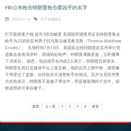
FBI公布枪击特朗普枪击案凶手的名字
2024-07-14
关于杏耀娱乐
打开新闻客户端 提升3倍流畅度 美国联邦调查局证实特朗普集会
枪手为20岁的宾州男子托马斯马修克鲁克斯（Thomas Matthew
Crooks）。 当地时间7月13日，美国前总统特朗普在宾州举行竞
选集会发表演讲时，现场响起枪声。特朗普满脸是血，立即撤离
了演讲台。 据悉，包括凶手在内的2人死亡，特朗普目前安全。
特朗普在其社交媒体平台上发文称，他的右耳上部中枪，感觉像
子弹穿过了皮肤。但目前尚不清楚枪手的情况。宾夕法尼亚州警
方此前表示，特朗普不是被子弹击中，而是被玻璃碎片击中。据
称这些碎片来自被子...
首页
上一页
1
2
3
4
末页